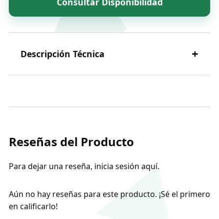
Consultar Disponibilidad
+
Descripción Técnica
Innovadora combinación de medición de alta
velocidad y tecnología Waveform Digitising
(WFD). Alcanza velocidades ultra-rápidas con
Reseñas del Producto
bajo nivel de ruido y alcance de hasta 120m.
Incluye compensador topográfico para datos
de alta calidad. Protección IP54 contra polvo y
Para dejar una reseña,
inicia sesión aquí
.
humedad.
Aún no hay reseñas para este producto. ¡Sé el primero
en calificarlo!