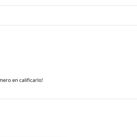
y preciso. Captura entornos
 cámaras esféricas y su
es. Incluye pantalla táctil,
ales como altímetro,
ero en calificarlo!