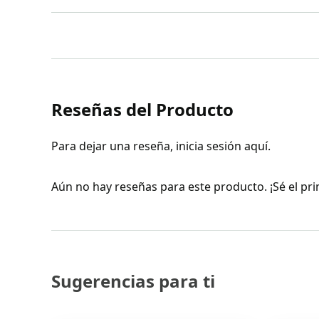
El escáner láser Leica RTC360 es rápido, ágil 
completos en 3D con precisión, gracias a sus
doble escaneo que elimina errores en los solap
Reseñas del Producto
memoria interna de 256GB y sensores adicion
brújula y GNSS. Autonomía de 4 horas.
Para dejar una reseña,
inicia sesión aquí
.
Aún no hay reseñas para este producto. ¡Sé el prim
Sugerencias para ti